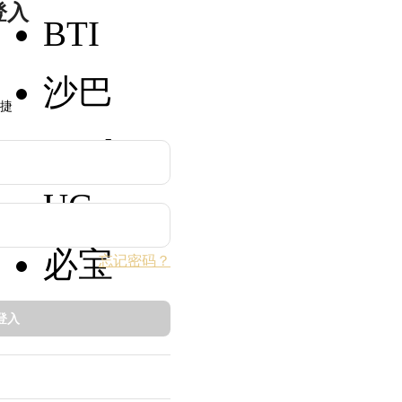
登入
BTI
沙巴
捷
Panda
UG
必宝
忘记密码？
98PLAY
登入
CR