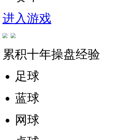
进入游戏
累积十年操盘经验
足球
蓝球
网球