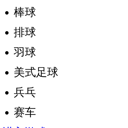
棒球
排球
羽球
美式足球
兵乓
赛车