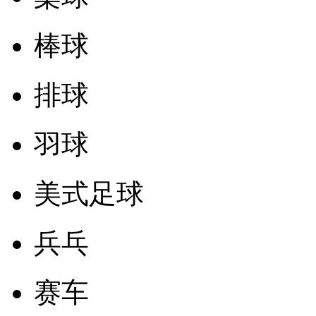
棒球
排球
羽球
美式足球
兵乓
赛车