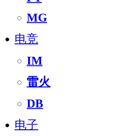
MG
电竞
IM
雷火
DB
电子