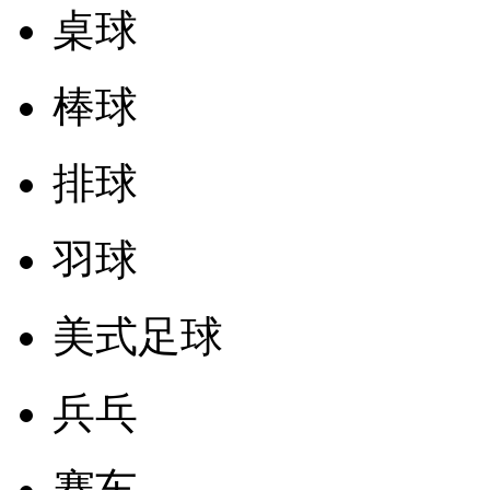
桌球
棒球
排球
羽球
美式足球
兵乓
赛车