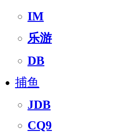
IM
乐游
DB
捕鱼
JDB
CQ9