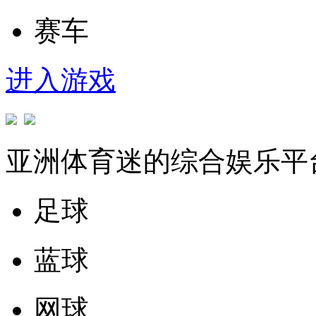
赛车
进入游戏
亚洲体育迷的综合娱乐平
足球
蓝球
网球