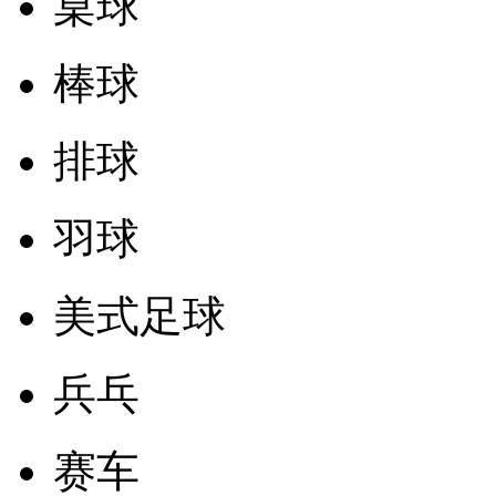
桌球
棒球
排球
羽球
美式足球
兵乓
赛车