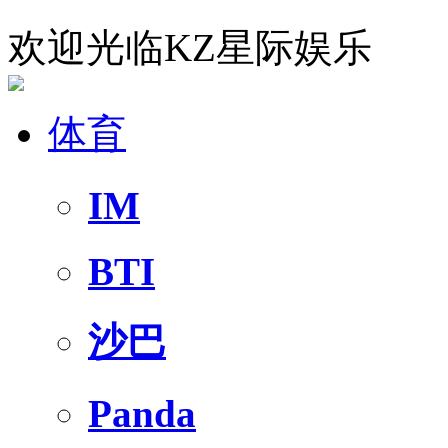
欢迎光临KZ星际娱乐
体育
IM
BTI
沙巴
Panda