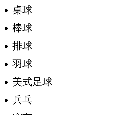
桌球
棒球
排球
羽球
美式足球
兵乓