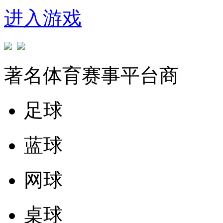
进入游戏
著名体育赛事平台商
足球
蓝球
网球
桌球