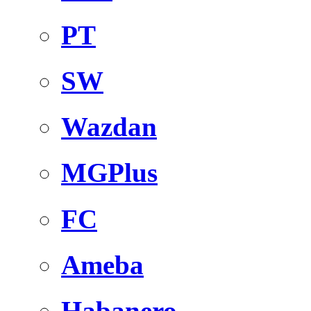
PT
SW
Wazdan
MGPlus
FC
Ameba
Habanero