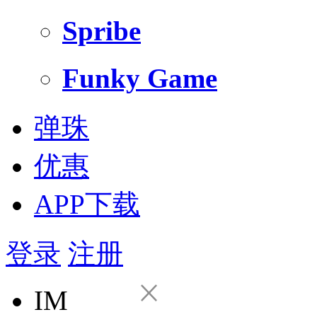
Spribe
Funky Game
弹珠
优惠
APP下载
登录
注册
IM