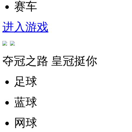
赛车
进入游戏
夺冠之路 皇冠挺你
足球
蓝球
网球