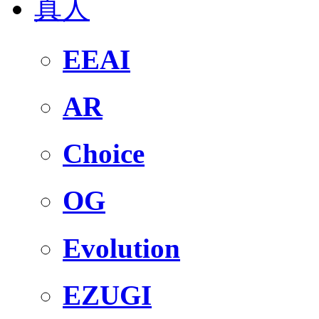
真人
EEAI
AR
Choice
OG
Evolution
EZUGI