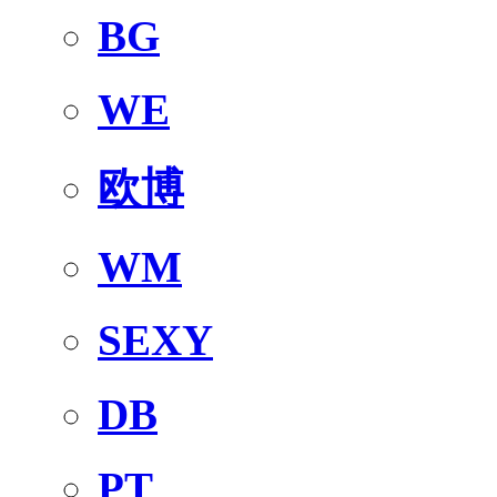
BG
WE
欧博
WM
SEXY
DB
PT