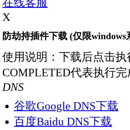
在线客服
X
防劫持插件下载 (仅限windows
使用说明：下载后点击执
COMPLETED代表执行完
DNS
谷歌Google DNS下载
百度Baidu DNS下载