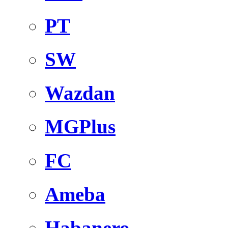
PT
SW
Wazdan
MGPlus
FC
Ameba
Habanero