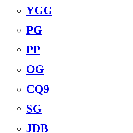
YGG
PG
PP
OG
CQ9
SG
JDB