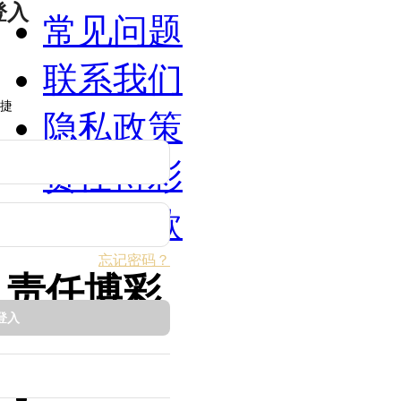
登入
常见问题
联系我们
捷
隐私政策
责任博彩
规则条款
忘记密码？
责任博彩
登入