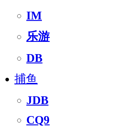
IM
乐游
DB
捕鱼
JDB
CQ9