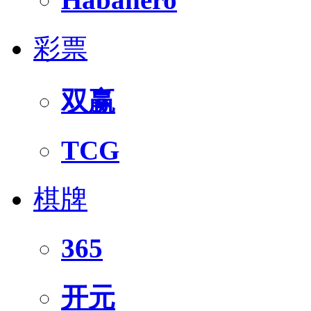
彩票
双赢
TCG
棋牌
365
开元