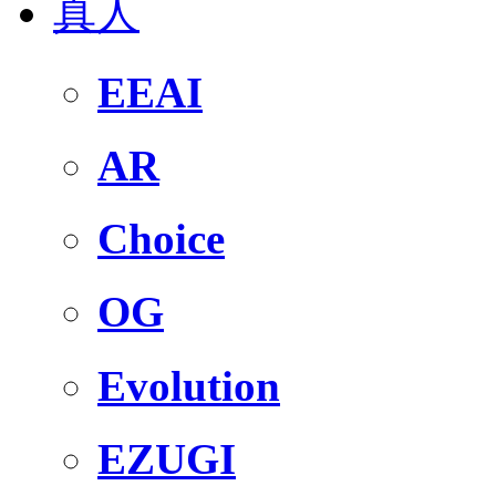
真人
EEAI
AR
Choice
OG
Evolution
EZUGI