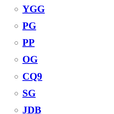
YGG
PG
PP
OG
CQ9
SG
JDB