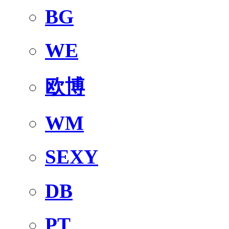
BG
WE
欧博
WM
SEXY
DB
PT