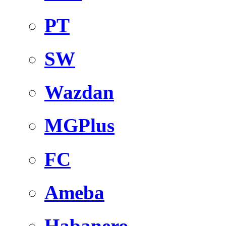
PT
SW
Wazdan
MGPlus
FC
Ameba
Habanero