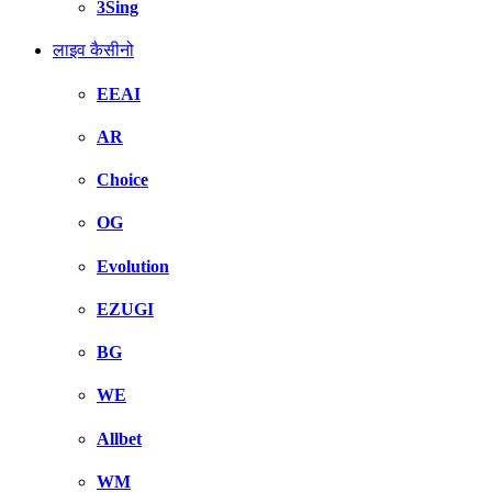
3Sing
लाइव कैसीनो
EEAI
AR
Choice
OG
Evolution
EZUGI
BG
WE
Allbet
WM