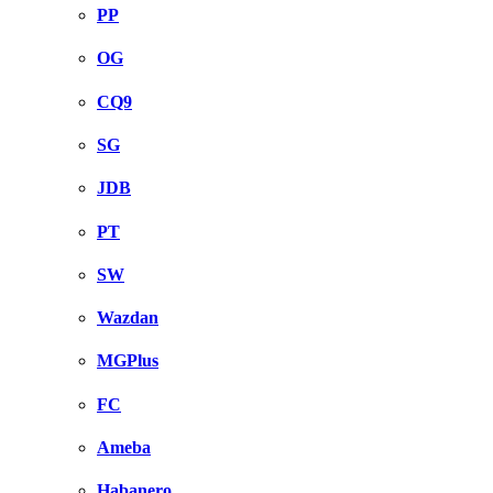
PP
OG
CQ9
SG
JDB
PT
SW
Wazdan
MGPlus
FC
Ameba
Habanero