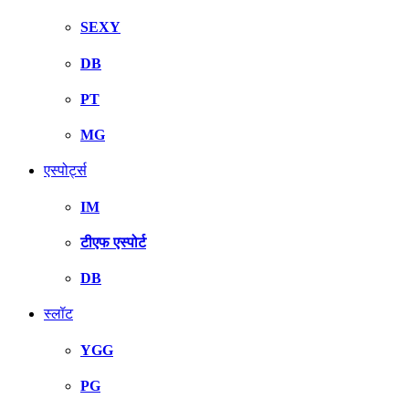
SEXY
DB
PT
MG
एस्पोर्ट्स
IM
टीएफ एस्पोर्ट
DB
स्लॉट
YGG
PG