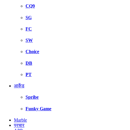
CQ9
SG
FC
SW
Choice
DB
PT
आर्केड
Spribe
Funky Game
Marble
प्रचार