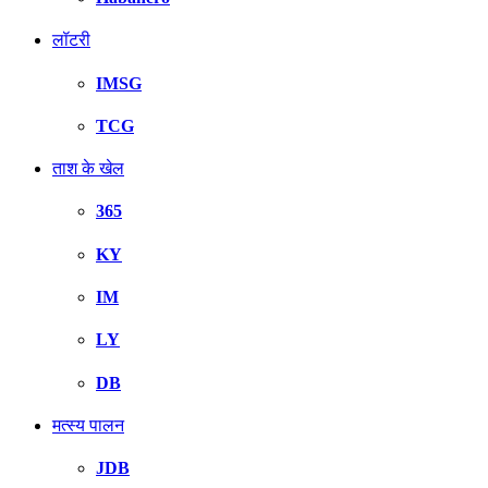
लॉटरी
IMSG
TCG
ताश के खेल
365
KY
IM
LY
DB
मत्स्य पालन
JDB