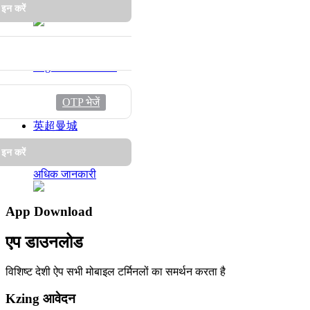
अधिक जानकारी
 इन करें
अर्जेंटीना राष्ट्रीय टीम
Argentina National
अधिक जानकारी
OTP भेजें
英超曼城
Man City
 इन करें
अधिक जानकारी
App Download
एप डाउनलोड
विशिष्ट देशी ऐप सभी मोबाइल टर्मिनलों का समर्थन करता है
Kzing आवेदन