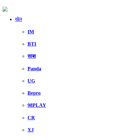
खेल
IM
BTI
साबा
Panda
UG
Bepro
98PLAY
CR
XJ