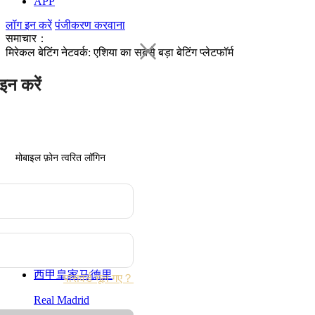
APP
लॉग इन करें
पंजीकरण करवाना
समाचार：
मिरेकल बेटिंग नेटवर्क: एशिया का सबसे बड़ा बेटिंग प्लेटफॉर्म
इन करें
मोबाइल फ़ोन त्वरित लॉगिन
西甲皇家马德里
पासवर्ड भूल गए？
Real Madrid